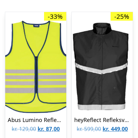
-33%
-25%
Abus Lumino Refleksvest – Gul
heyReflect Refleksvest med led lys – Sort – Str. L
Den
Den
Den
De
kr.
129,00
kr.
87,00
kr.
599,00
kr.
449,00
oprindelige
aktuelle
oprindelige
aktu