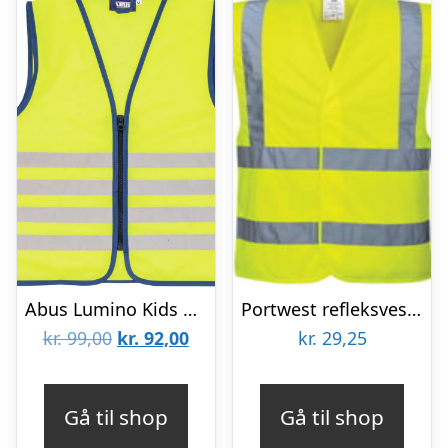
Abus Lumino Kids Refleksvest – Gul
Portwest refleksvest, Hi-Vis Gul, S/M
Den
Den
kr.
99,00
kr.
92,00
kr.
29,25
oprindelige
aktuelle
pris
pris
Gå til shop
Gå til shop
var:
er: