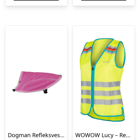
kr. 99,00.
kr. 92,00.
Dogman Refleksvest Rex rosa XL
WOWOW Lucy – Refleksvest med lynlås – Neongul – Str. L