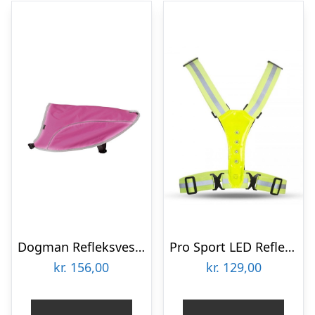
Dogman Refleksvest Rex rosa L
Pro Sport LED Refleksvest med LED Lys til Løb, Cykling & Træning
kr.
156,00
kr.
129,00