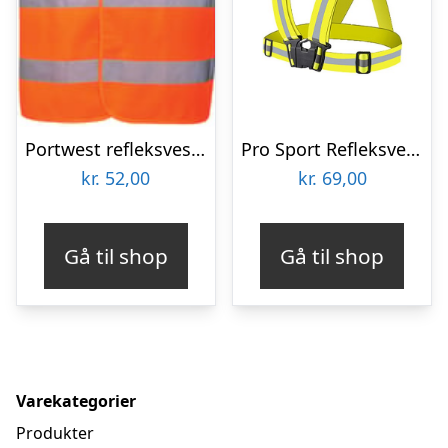
Portwest refleksvest, Hi-Vis Orange, S/M
Pro Sport Refleksvest – Gul
kr.
52,00
kr.
69,00
Gå til shop
Gå til shop
Varekategorier
Produkter