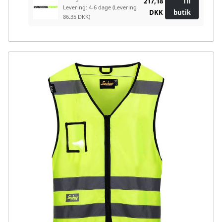
217,18
Til
Levering: 4-6 dage
(Levering
DKK
butik
86.35 DKK)