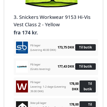
3. Snickers Workwear 9153 Hi-Vis
Vest Class 2 - Yellow
fra
174 kr.
På lager
173,75 DKK
Til butik
(Levering 40.00 DKK)
På lager
177,43 DKK
Til butik
(Gratis levering)
På lager
178,00
Til
Levering: 1-2 dage
(Levering
DKK
butik
39.00 DKK)
Ikke på lager
178,00
Til