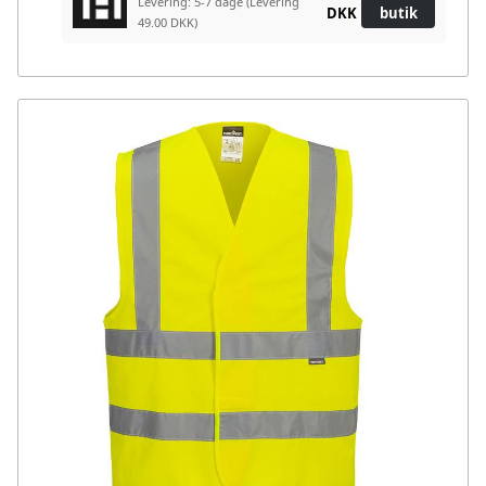
Levering: 5-7 dage
(Levering
DKK
butik
49.00 DKK)