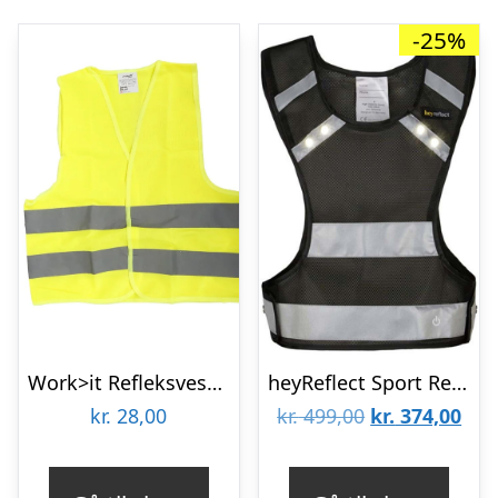
-25%
Work>it Refleksvest til børn
heyReflect Sport Refleksvest med led lys – Sort – Str. L
Den
De
kr.
28,00
kr.
499,00
kr.
374,00
oprindelige
aktu
pris
pris